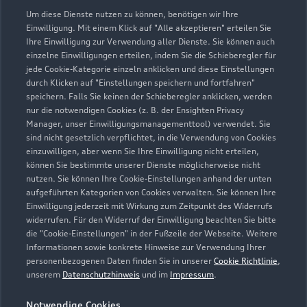
Geschlossen
,
öffnet am
Samstag 09:00
Um diese Dienste nutzen zu können, benötigen wir Ihre
Einwilligung. Mit einem Klick auf "Alle akzeptieren" erteilen Sie
Service
Ihre Einwilligung zur Verwendung aller Dienste. Sie können auch
einzelne Einwilligungen erteilen, indem Sie die Schieberegler für
Geschlossen
,
öffnet am
Samstag 09:00
jede Cookie-Kategorie einzeln anklicken und diese Einstellungen
durch Klicken auf "Einstellungen speichern und fortfahren"
speichern. Falls Sie keinen der Schieberegler anklicken, werden
Teile & Zubehörverkauf
nur die notwendigen Cookies (z. B. der Ensighten Privacy
Geschlossen
,
öffnet am
Samstag 09:00
Manager, unser Einwilligungsmanagementtool) verwendet. Sie
sind nicht gesetzlich verpflichtet, in die Verwendung von Cookies
einzuwilligen, aber wenn Sie Ihre Einwilligung nicht erteilen,
können Sie bestimmte unserer Dienste möglicherweise nicht
nutzen. Sie können Ihre Cookie-Einstellungen anhand der unten
aufgeführten Kategorien von Cookies verwalten. Sie können Ihre
Einwilligung jederzeit mit Wirkung zum Zeitpunkt des Widerrufs
widerrufen. Für den Widerruf der Einwilligung beachten Sie bitte
die "Cookie-Einstellungen" in der Fußzeile der Webseite. Weitere
Informationen sowie konkrete Hinweise zur Verwendung Ihrer
personenbezogenen Daten finden Sie in unserer
Cookie Richtlinie
,
unserem
Datenschutzhinweis
und im
Impressum
.
Notwendige Cookies