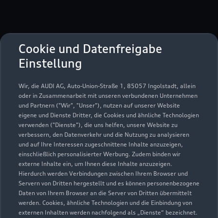
Murgstraße 9-13
Cookie und Datenfreigabe
76646 Bruchsal
Einstellung
07251 91010
Wir, die AUDI AG, Auto-Union-Straße 1, 85057 Ingolstadt, allein
oder in Zusammenarbeit mit unseren verbundenen Unternehmen
info-bruchsal@grafhardenberg.de
und Partnern ("Wir", "Unser"), nutzen auf unserer Website
eigene und Dienste Dritter, die Cookies und ähnliche Technologien
verwenden ("Dienste"), die uns helfen, unsere Website zu
Kontaktdaten herunterladen
verbessern, den Datenverkehr und die Nutzung zu analysieren
und auf Ihre Interessen zugeschnittene Inhalte anzuzeigen,
einschließlich personalisierter Werbung. Zudem binden wir
externe Inhalte ein, um Ihnen diese Inhalte anzuzeigen.
Öffnungszeiten
Hierdurch werden Verbindungen zwischen Ihrem Browser und
Servern von Dritten hergestellt und es können personenbezogene
Daten von Ihrem Browser an die Server von Dritten übermittelt
werden. Cookies, ähnliche Technologien und die Einbindung von
Verkauf
externen Inhalten werden nachfolgend als „Dienste“ bezeichnet.