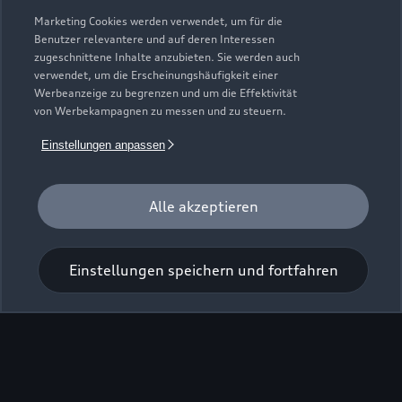
Zurück nach oben
Marketing Cookies werden verwendet, um für die
Benutzer relevantere und auf deren Interessen
zugeschnittene Inhalte anzubieten. Sie werden auch
Modelle
verwendet, um die Erscheinungshäufigkeit einer
Werbeanzeige zu begrenzen und um die Effektivität
von Werbekampagnen zu messen und zu steuern.
Kaufen & leasen
Alle Modelle
Einstellungen anpassen
Modelle vergleichen
Service & Zubehör
Neuwagensuche
Elektromodelle
Alle akzeptieren
Gebrauchtwagensuche
Support
Saisonale Angebote
Plug-in-Hybride
Gebrauchtwagen
Audi Services
Einstellungen speichern und fortfahren
Über Audi
Kundenservice
Finanzierung
Garantie
Händlersuche
Aktionen & Angebote
Unternehmen
Audi digital services
Audi Code
Geschäftskunden
Karriere
myAudi
Häufige Fragen (FAQ)
Investor Relations