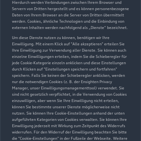
Hierdurch werden Verbindungen zwischen Ihrem Browser und
Servern von Dritten hergestellt und es können personenbezogene
Daten von Ihrem Browser an die Server von Dritten übermittelt
werden. Cookies, ähnliche Technologien und die Einbindung von
externen Inhalten werden nachfolgend als „Dienste“ bezeichnet.
Um diese Dienste nutzen zu können, benötigen wir Ihre
Einwilligung. Mit einem Klick auf "Alle akzeptieren" erteilen Sie
Ihre Einwilligung zur Verwendung aller Dienste. Sie können auch
Audi Pflegemitteltasche
einzelne Einwilligungen erteilen, indem Sie die Schieberegler für
jede Cookie-Kategorie einzeln anklicken und diese Einstellungen
Sommer
durch Klicken auf "Einstellungen speichern und fortfahren"
speichern. Falls Sie keinen der Schieberegler anklicken, werden
Damit Ihr Audi auch im Sommer glänzt: die
nur die notwendigen Cookies (z. B. der Ensighten Privacy
passende Pflege in einer Tasche.
Manager, unser Einwilligungsmanagementtool) verwendet. Sie
sind nicht gesetzlich verpflichtet, in die Verwendung von Cookies
Zur Audi Shopping World
einzuwilligen, aber wenn Sie Ihre Einwilligung nicht erteilen,
können Sie bestimmte unserer Dienste möglicherweise nicht
nutzen. Sie können Ihre Cookie-Einstellungen anhand der unten
aufgeführten Kategorien von Cookies verwalten. Sie können Ihre
Einwilligung jederzeit mit Wirkung zum Zeitpunkt des Widerrufs
widerrufen. Für den Widerruf der Einwilligung beachten Sie bitte
die "Cookie-Einstellungen" in der Fußzeile der Webseite. Weitere